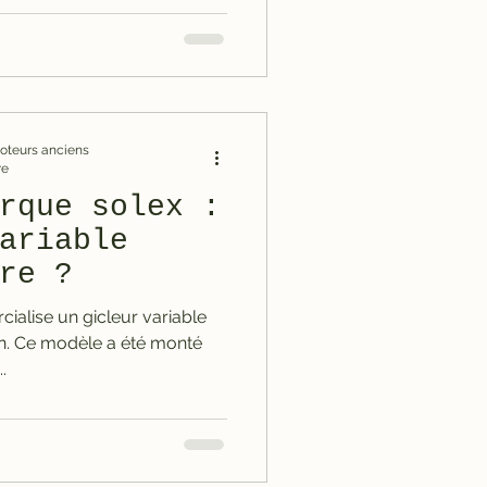
omoteurs anciens
re
rque solex :
ariable
re ?
cialise un gicleur variable
.