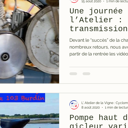
15 août 2020
1 min de lect
Une journée 
l’Atelier : 
transmission
Devant le “succès” de la ch
nombreux retours, nous avo
partir de la rentrée les vidéos
L' Atelier de la Vigne : Cycl
8 août 2020
1 min de lectu
Pompe haut d
gicleur vari