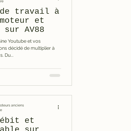
ure
de travail à
moteur et
 sur AV88
aine Youtube et vos
ns décidé de multiplier à
. Du...
omoteurs anciens
re
ébit et
able sur