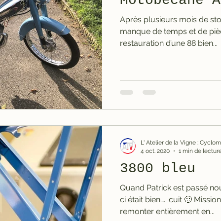
Motobécane A
Après plusieurs mois de stoc
manque de temps et de pièc
restauration d’une 88 bien...
L' Atelier de la Vigne : Cycl
4 oct. 2020
1 min de lectur
3800 bleu
Quand Patrick est passé nous apporter son cyclo, celui-
ci était bien….. cuit 🙂 Mission
remonter entièrement en...