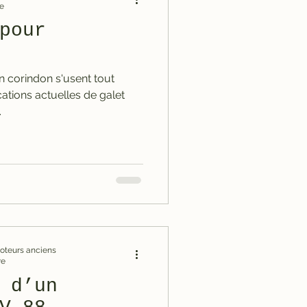
re
pour
en corindon s'usent tout
cations actuelles de galet
.
omoteurs anciens
re
 d’un