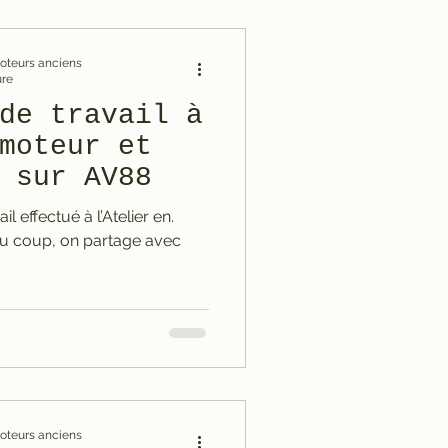
omoteurs anciens
ure
de travail à
moteur et
 sur AV88
l effectué à l’Atelier en.
Du coup, on partage avec
omoteurs anciens