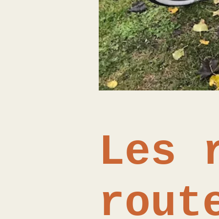
Les 
rout