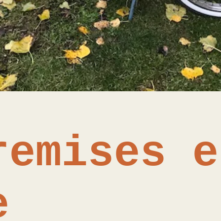
remises e
e