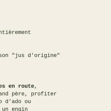
ntièrement
son "jus d'origine"
es en route
,
and père, profiter
o d'ado ou
 un engin