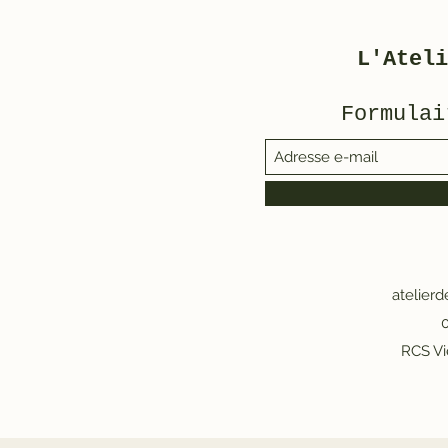
L'Ateli
Formulai
atelier
0
RCS Vi