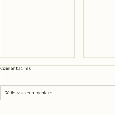
Commentaires
Rédigez un commentaire...
Carter tout alu RACE
Galet mé
pour 3800
3800/500