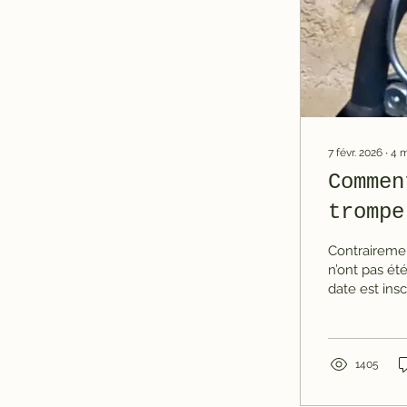
7 févr. 2026
∙
4
m
Commen
trompe
Contrairemen
n’ont pas ét
date est ins
de fabricatio
moteur corr
, autrement 
pendant de 
1405
uniquement à