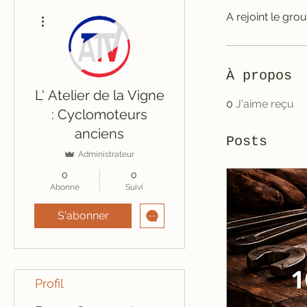
Plus d'actions
A rejoint le grou
À propos
L' Atelier de la Vigne
0
J'aime reçu
: Cyclomoteurs
anciens
Posts
Administrateur
0
0
Abonné
Suivi
S'abonner
Profil