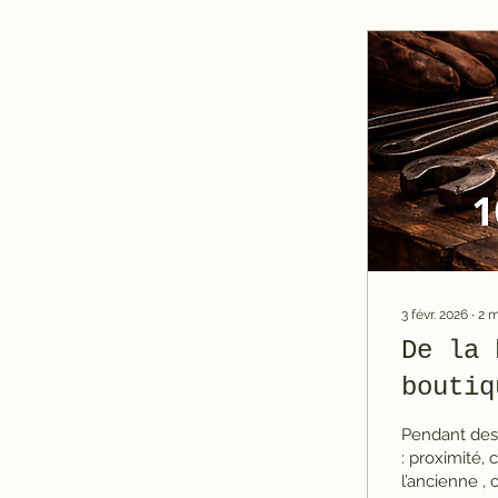
3 févr. 2026
∙
2
m
De la 
boutiq
Pendant des 
: proximité, 
l’ancienne ,