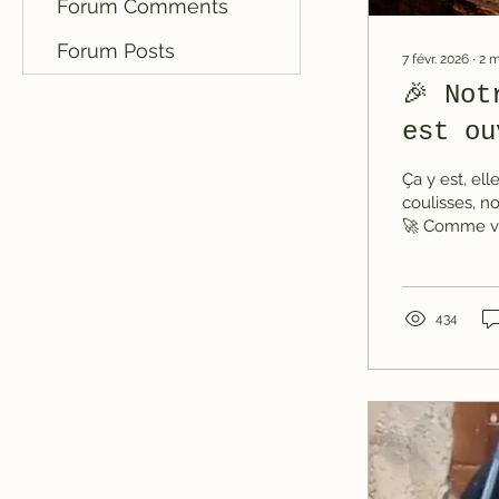
Forum Comments
Forum Posts
7 févr. 2026
∙
2
m
🎉 Not
est ou
Ça y est, ell
coulisses, n
🚀 Comme vo
récemment m
plateforme . 
de sécurité,
que naviguer
434
des passionn