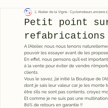
L' Atelier de la Vigne : Cyclomoteurs anciens
1
Petit point su
refabrications
A l’Atelier, nous nous tenons naturelleme
pouvoir les essayer avant de les proposer
En effet, nous pensons qu’il est importa
à la vente pour éviter de vendre n’importe
clients.
Vous le savez, j’ai initié la Boutique de l
dont je sais leur valeur car je les monte 
être s’ils ne sont pas contents, croyez moi
Et comme je ne suis pas une multinationa
80% de retours en garantie !!