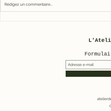
Rédigez un commentaire...
Carter tout alu RACE
Galet mé
pour 3800
3800/500
L'Ateli
Formulai
atelier
0