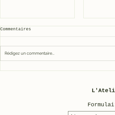
Commentaires
Rédigez un commentaire...
Carter tout alu RACE
Galet mé
pour 3800
3800/500
L'Ateli
Formulai