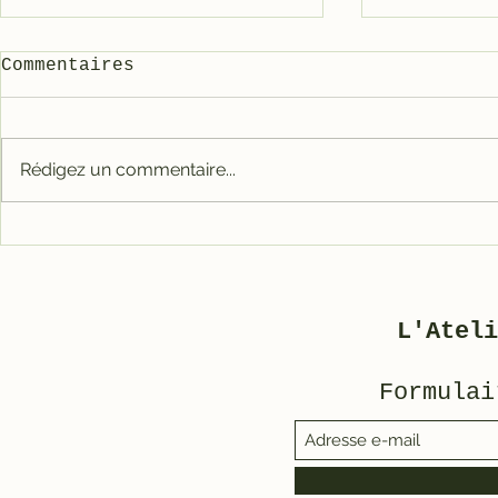
Commentaires
Rédigez un commentaire...
Carter tout alu RACE
Galet mé
pour 3800
3800/500
L'Ateli
Formulai