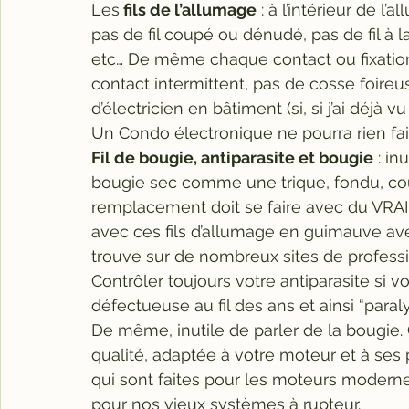
Les
 fils de l’allumage
 : à l’intérieur de l’
pas de fil coupé ou dénudé, pas de fil à la
etc… De même chaque contact ou fixation 
contact intermittent, pas de cosse foire
d’électricien en bâtiment (si, si j’ai déjà vu 
Un Condo électronique ne pourra rien fair
Fil de bougie, antiparasite et bougie
 : in
bougie sec comme une trique, fondu, coup
remplacement doit se faire avec du VRAI fi
avec ces fils d’allumage en guimauve av
trouve sur de nombreux sites de professi
Contrôler toujours votre antiparasite si v
défectueuse au fil des ans et ainsi “paraly
De même, inutile de parler de la bougie
qualité, adaptée à votre moteur et à ses 
qui sont faites pour les moteurs modern
pour nos vieux systèmes à rupteur. 