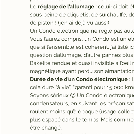
Le 
réglage de l’allumage
 : celui-ci doit
sous peine de cliquetis, de surchauffe, 
de piston ! (j’en ai déjà vu aussi) 
Un Condo électronique ne règle pas auto
Vous l’aurez compris, un Condo est un él
que si l’ensemble est cohérent. j’ai listé i
question d’allumage, d’autre pannes plus
Bakélite fendue et quasi invisible à l’oeil
magnétique ayant perdu son aimantation 
Durée de vie d’un Condo électronique
 :
cela dure “à vie”, “garanti pour 15 000 kms”
Soyons sérieux 🙂 Un Condo électroniqu
condensateurs, en suivant les préconisa
roulent moins qu’à époque (usage collectio
plus espacé dans le temps. Mais comme tout
être changé. 