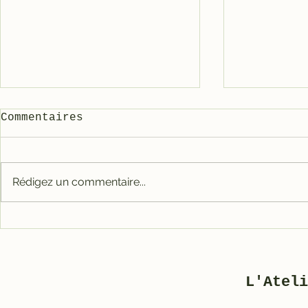
Commentaires
3800 ble
Rédigez un commentaire...
Restauration d’un
Motobécane AV 88
L'Ateli