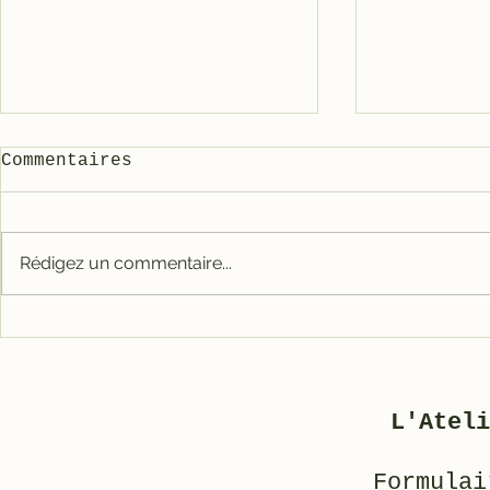
Commentaires
3800 ble
Rédigez un commentaire...
Restauration d’un
Motobécane AV 88
L'Ateli
Formulai