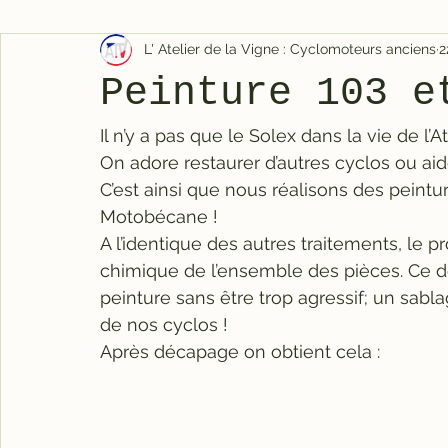
L' Atelier de la Vigne : Cyclomoteurs anciens
2
Peinture 103 e
Il n’y a pas que le Solex dans la vie de l’At
On adore restaurer d’autres cyclos ou aide
C’est ainsi que nous réalisons des pein
Motobécane !
A l’identique des autres traitements, l
chimique de l’ensemble des pièces. Ce d
peinture sans être trop agressif; un sablag
de nos cyclos !
Après décapage on obtient cela :