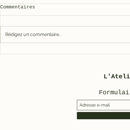
Commentaires
Rédigez un commentaire...
Comment 
🎉 Notre nouvelle
Solex (s
boutique en ligne est
ouverte !
tromper)
L'Ateli
Formulai