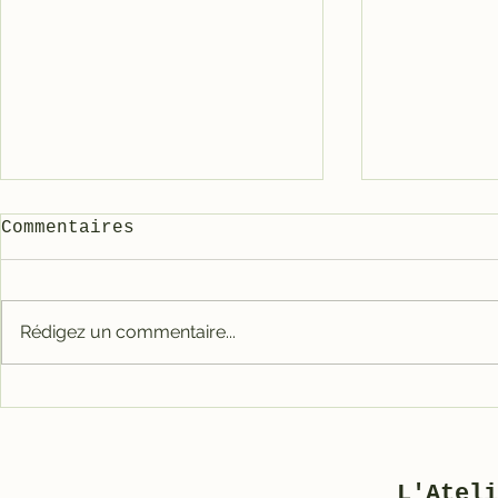
Commentaires
Rédigez un commentaire...
Comment 
🎉 Notre nouvelle
Solex (s
boutique en ligne est
ouverte !
tromper)
L'Ateli