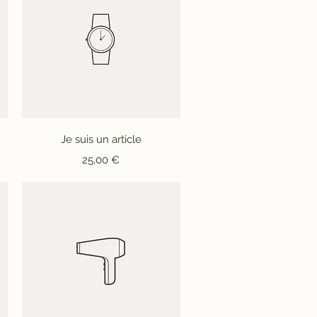
Aperçu rapide
Je suis un article
Prix
25,00 €