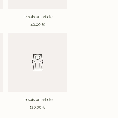
Aperçu rapide
Je suis un article
Prix
40,00 €
Aperçu rapide
Je suis un article
nnel
Prix
120,00 €