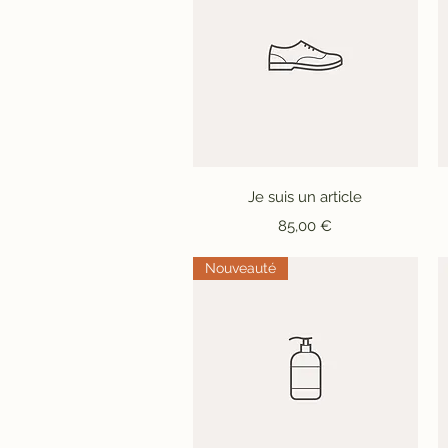
Aperçu rapide
Je suis un article
Prix
85,00 €
Nouveauté