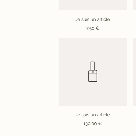
Aperçu rapide
Je suis un article
Prix
7,50 €
Aperçu rapide
Je suis un article
Prix
130,00 €