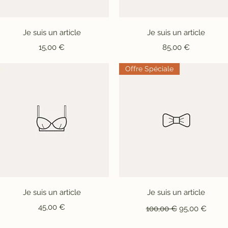
Aperçu rapide
Aperçu rapide
Je suis un article
Je suis un article
Prix
Prix
15,00 €
85,00 €
Offre Spéciale
Aperçu rapide
Aperçu rapide
Je suis un article
Je suis un article
Prix
Prix original
Prix promotio
45,00 €
100,00 €
95,00 €