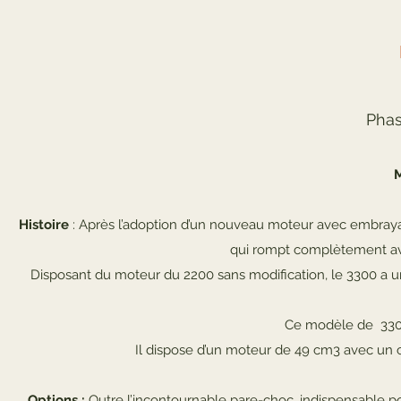
Phas
M
Histoire
: Après l’adoption d’un nouveau moteur avec embraya
qui rompt complètement avec
Disposant du moteur du 2200 sans modification, le 3300 a un
Ce modèle de 3300
Il dispose d’un moteur de 49 cm3 avec un c
Options :
Outre l’incontournable pare-choc, indispensable pou