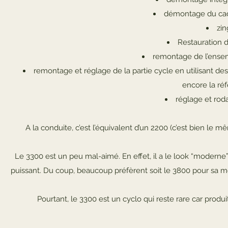
démontage du cadr
zin
Restauration 
remontage de l’ense
remontage et réglage de la partie cycle en utilisant d
encore la réf
réglage et rod
A la conduite, c’est l’équivalent d’un 2200 (c’est bien le
Le 3300 est un peu mal-aimé. En effet, il a le look “moder
puissant. Du coup, beaucoup préfèrent soit le 3800 pour sa mot
Pourtant, le 3300 est un cyclo qui reste rare car produ