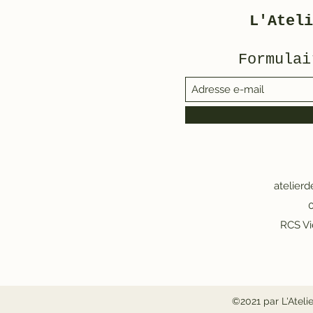
L'Ateli
Formulai
atelier
0
RCS Vi
©2021 par L'Ateli