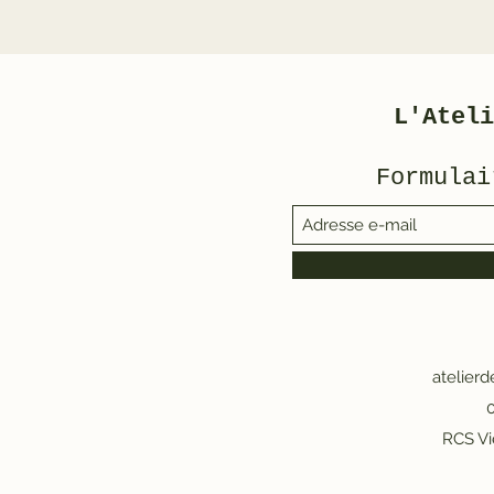
L'Ateli
Formulai
atelier
0
RCS Vi