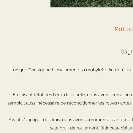
Moto
Gagn
Lorsque Christophe L. m’a amené sa mobylette fin d’été, il ava
En faisant l’état des lieux de la bête, nous avons convenu q
semblait aussi nécessaire de reconditionner les roues (jantes
Avant d’engager des frais, nous avons commencé par remettre
sale bruit de roulement, l’étincelle d’all