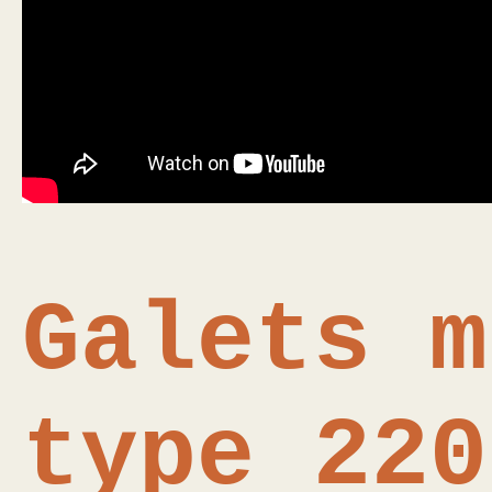
Galets m
type 220