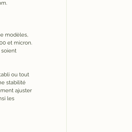
om.
de modèles, 
00 et micron. 
 soient 
abli ou tout 
e stabilité 
ment ajuster 
si les 