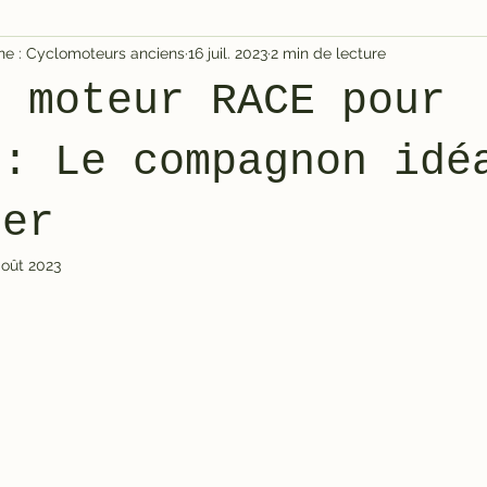
igne : Cyclomoteurs anciens
16 juil. 2023
2 min de lecture
t moteur RACE pour
 : Le compagnon idé
ier
août 2023