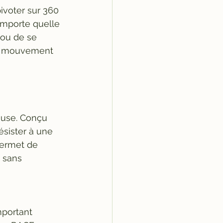
ivoter sur 360 
importe quelle 
 ou de se 
 de mouvement 
euse. Conçu 
ésister à une 
permet de 
 sans 
mportant 