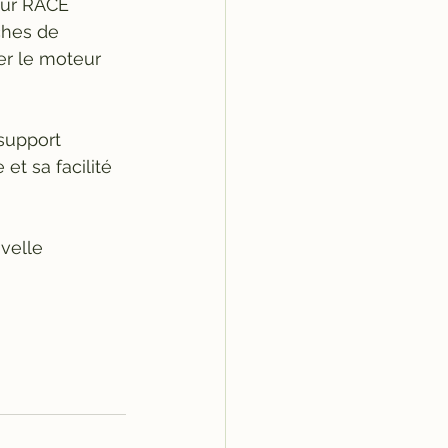
eur RACE 
âches de 
er le moteur 
support 
et sa facilité 
velle 