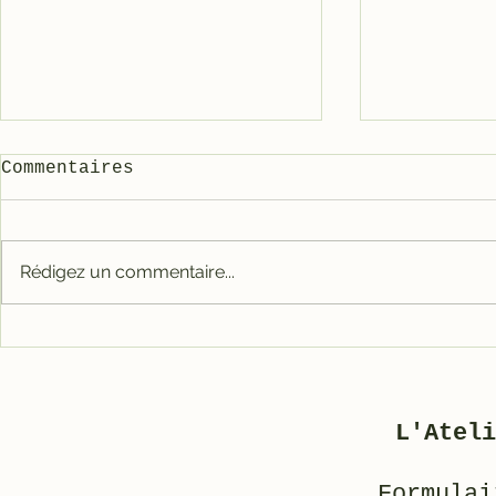
Commentaires
Rédigez un commentaire...
Carter tout alu RACE
Galet mé
pour 3800
3800/500
L'Ateli
Formulai