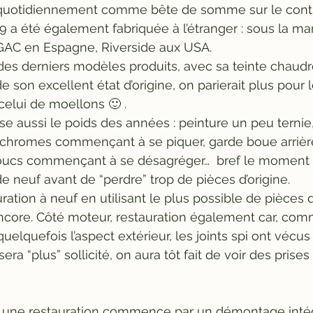
 quotidiennement comme bête de somme sur le contin
 a été également fabriquée à l’étranger : sous la ma
AC en Espagne, Riverside aux USA.
 des derniers modèles produits, avec sa teinte chaudro
 son excellent état d’origine, on parierait plus pour l
celui de moellons 🙂 .
se aussi le poids des années : peinture un peu ternie,
, chromes commençant à se piquer, garde boue arrièr
houcs commençant à se désagréger…  bref le moment d
 neuf avant de “perdre” trop de pièces d’origine.
uration à neuf en utilisant le plus possible de pièces d
ncore. Côté moteur, restauration également car, comm
quelquefois l’aspect extérieur, les joints spi ont vécus
a “plus” sollicité, on aura tôt fait de voir des prises d
une restauration commence par un démontage intég