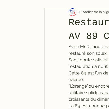
L' Atelier de la V
Restau
AV 89 
Avec Mr R., nous avi
restauré son solex.
Sans doute satisfait
restauration à neuf.
Cette 89 est l’un d
nacrée.
“L’orange”ou encore
utilitaire solide c
croissants du dima
La 89 est connue p