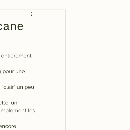
cane
t entièrement 
89 pour une 
“clair” un peu 
tte, un 
simplement les 
encore 