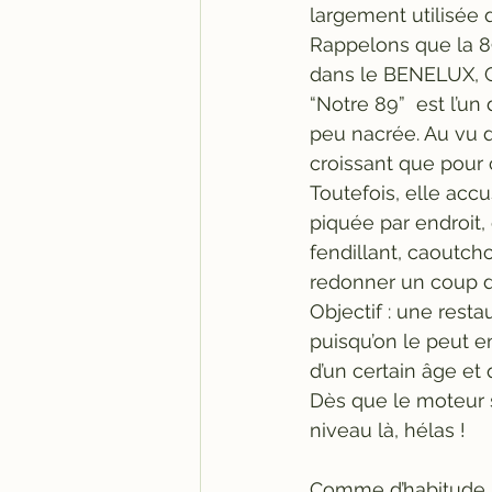
largement utilisée
Rappelons que la 89
dans le BENELUX, G
“Notre 89”  est l’un
peu nacrée. Au vu de
croissant que pour 
Toutefois, elle accu
piquée par endroit
fendillant, caoutc
redonner un coup de
Objectif : une resta
puisqu’on le peut e
d’un certain âge et 
Dès que le moteur ser
niveau là, hélas !
Comme d’habitude, 