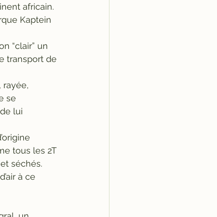
ent africain.
rque Kaptein 
n “clair” un 
e transport de 
 rayée, 
e se 
e lui 
’origine 
e tous les 2T 
 et séchés. 
’air à ce 
ral, un 