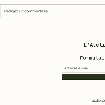
Rédigez un commentaire...
Comment 
🎉 Notre nouvelle
Solex (s
boutique en ligne est
ouverte !
tromper)
L'Ateli
Formulai
atelier