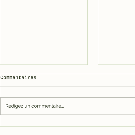
Commentaires
Rédigez un commentaire...
Carter tout alu RACE
Galet mé
pour 3800
3800/500