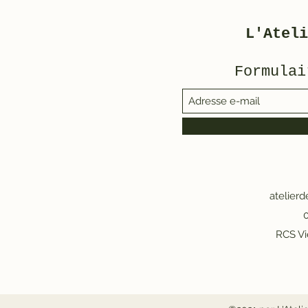
L'Ateli
Formulai
atelier
0
RCS Vi