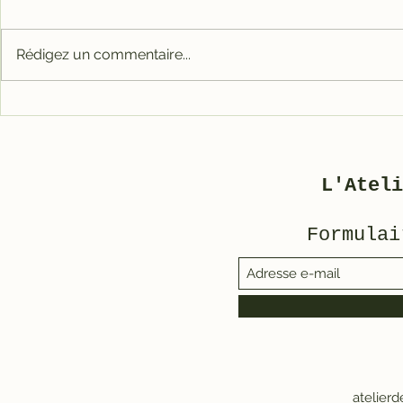
Rédigez un commentaire...
Carter tout alu RACE
Galet mé
pour 3800
3800/500
L'Ateli
Formulai
atelier