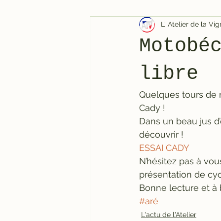
L' Atelier de la V
Motobé
libre
Quelques tours de 
Cady !
Dans un beau jus d’o
découvrir !
ESSAI CADY
N’hésitez pas à vou
présentation de cycl
Bonne lecture et à 
#aré
L'actu de l'Atelier