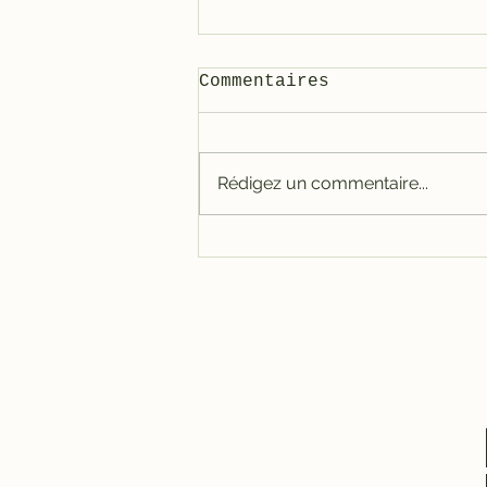
Commentaires
Rédigez un commentaire...
Carter tout alu RACE
pour 3800