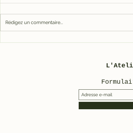
Rédigez un commentaire...
Carter tout alu RACE
Galet mé
pour 3800
3800/500
L'Ateli
Formulai