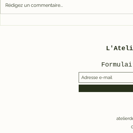
Rédigez un commentaire...
Carter tout alu RACE
Galet mé
pour 3800
3800/500
L'Ateli
Formulai
atelier
0