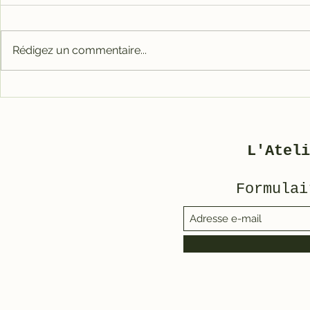
Rédigez un commentaire...
Comment 
🎉 Notre nouvelle
Solex (s
boutique en ligne est
ouverte !
tromper)
L'Ateli
Formulai