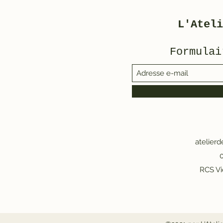
ouverte !
tromper)
L'Ateli
Formulai
atelier
0
RCS Vi