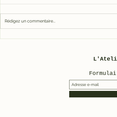
Rédigez un commentaire...
Carter tout alu RACE
Galet mé
pour 3800
3800/500
L'Ateli
Formulai