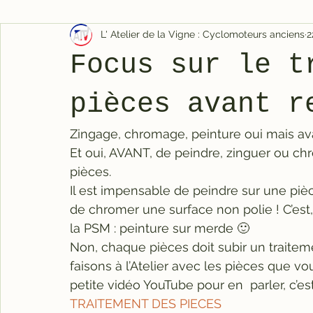
L' Atelier de la Vigne : Cyclomoteurs anciens
2
Focus sur le t
pièces avant r
Zingage, chromage, peinture oui mais av
Et oui, AVANT, de peindre, zinguer ou chr
pièces.
Il est impensable de peindre sur une pièc
de chromer une surface non polie ! C’est, 
la PSM : peinture sur merde 🙂
Non, chaque pièces doit subir un traitem
faisons à l’Atelier avec les pièces que v
petite vidéo YouTube pour en  parler, c’es
TRAITEMENT DES PIECES