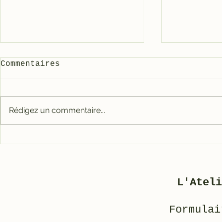
Commentaires
Rédigez un commentaire...
Carter tout alu RACE
Galet mé
pour 3800
3800/500
L'Ateli
Formulai