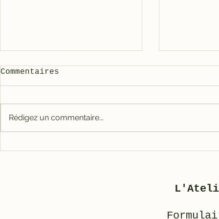
Commentaires
Rédigez un commentaire...
Carter tout alu RACE
Galet mé
pour 3800
3800/500
L'Ateli
Formulai