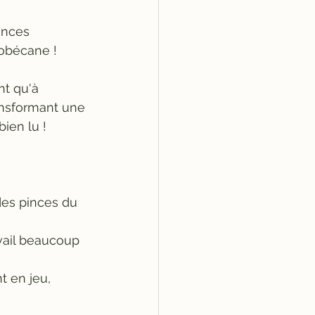
inces 
obécane !
t qu'à 
ransformant une 
ien lu ! 
des pinces du 
vail beaucoup 
t en jeu, 