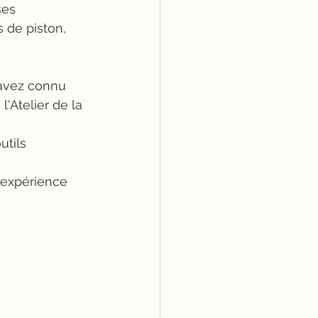
ses 
 de piston, 
 avez connu 
'Atelier de la 
utils 
 expérience 