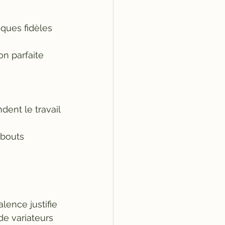
iques fidèles 
n parfaite 
dent le travail 
mbouts 
lence justifie 
e variateurs 