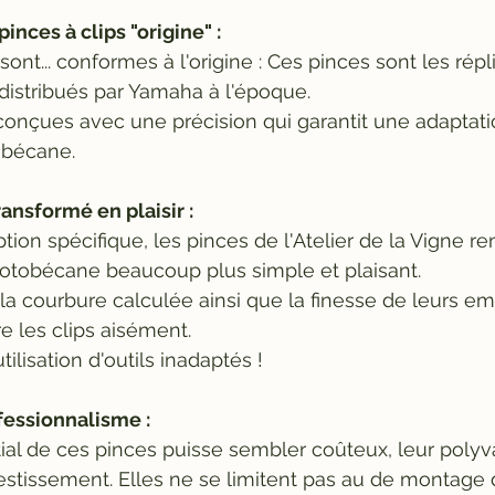
inces à clips "origine" :
 sont... conformes à l'origine : Ces pinces sont les répl
 distribués par Yamaha à l'époque. 
conçues avec une précision qui garantit une adaptatio
obécane.
ransformé en plaisir :
ion spécifique, les pinces de l'Atelier de la Vigne ren
Motobécane beaucoup plus simple et plaisant. 
la courbure calculée ainsi que la finesse de leurs e
e les clips aisément.
'utilisation d'outils inadaptés !
fessionnalisme :
tial de ces pinces puisse sembler coûteux, leur polyva
tissement. Elles ne se limitent pas au de montage d