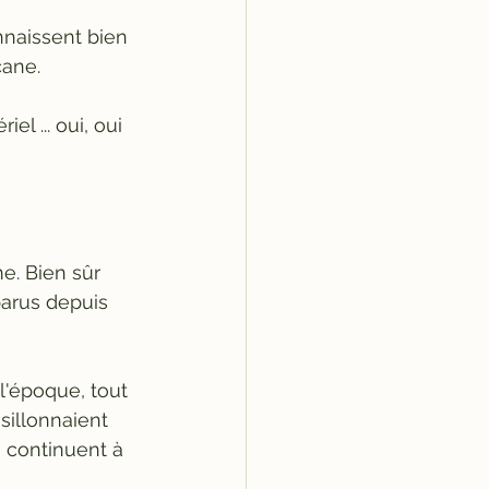
naissent bien 
cane. 
l ... oui, oui 
e. Bien sûr 
parus depuis 
l'époque, tout 
sillonnaient 
s continuent à 