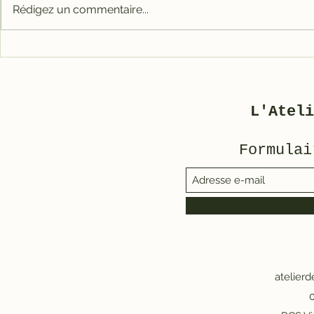
Rédigez un commentaire...
Carter tout alu RACE
Galet mé
pour 3800
3800/500
L'Ateli
Formulai
atelier
0