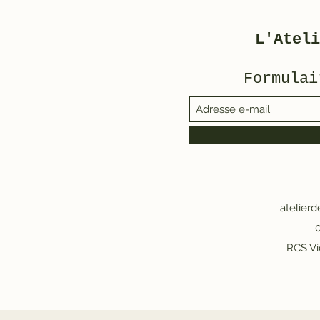
L'Ateli
Formulai
atelier
0
RCS Vi