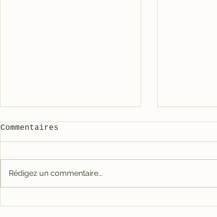
Commentaires
Rédigez un commentaire...
Carter tout alu RACE
Galet mé
pour 3800
3800/500