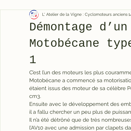
L' Atelier de la Vigne : Cyclomoteurs anciens
1
Démontage d’un
Motobécane typ
1
C’est l’un des moteurs les plus courammen
Motobécane a commencé sa motorisation 
étaient issus des moteur de sa célèbre 
cm3.
Ensuite avec le développement des embra
il a fallu chercher un peu plus de puissa
Il n’a été détrôné que de très nombreuses
l’AV10 avec une admission par clapets dans 