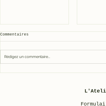
Commentaires
Rédigez un commentaire...
Carter tout alu RACE
Galet mé
pour 3800
3800/500
L'Ateli
Formulai