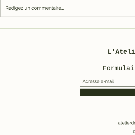
Rédigez un commentaire...
Carter tout alu RACE
Galet mé
pour 3800
3800/500
L'Ateli
Formulai
atelier
0